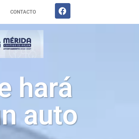
CONTACTO
te hará
un auto