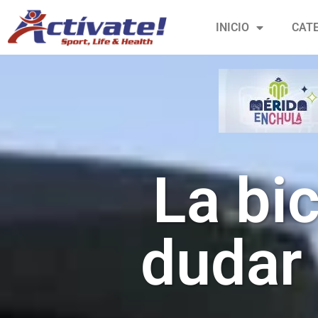
INICIO
CAT
La bic
dudar 