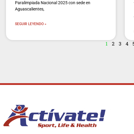
Paralimpiada Nacional 2025 con sede en
Aguascalientes,
SEGUIR LEYENDO »
1
2
3
4