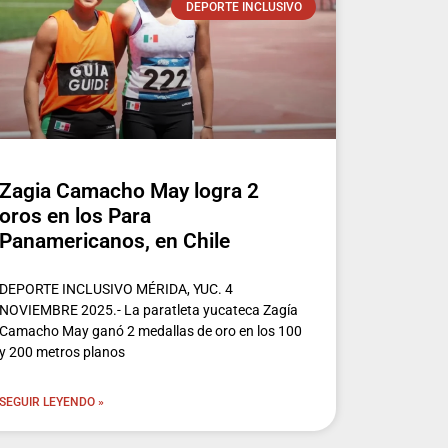
DEPORTE INCLUSIVO
Zagia Camacho May logra 2
oros en los Para
Panamericanos, en Chile
DEPORTE INCLUSIVO MÉRIDA, YUC. 4
NOVIEMBRE 2025.- La paratleta yucateca Zagía
Camacho May ganó 2 medallas de oro en los 100
y 200 metros planos
SEGUIR LEYENDO »