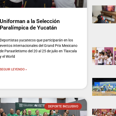
Uniforman a la Selección
Paralímpica de Yucatán
Deportistas yucatecos que participarán en los
eventos internacionales del Grand Prix Mexicano
de Paraatletismo del 20 al 25 de julio en Tlaxcala
y el World
SEGUIR LEYENDO »
DEPORTE INCLUSIVO