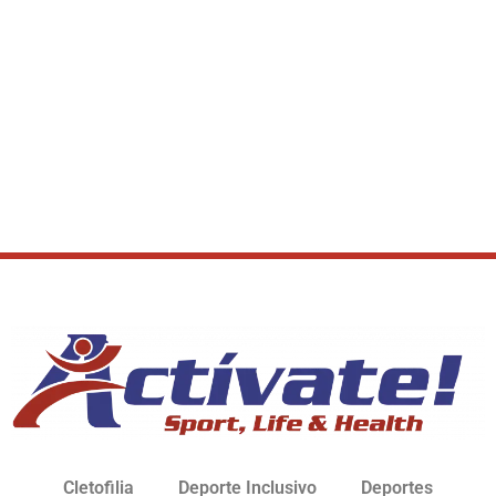
Cletofilia
Deporte Inclusivo
Deportes