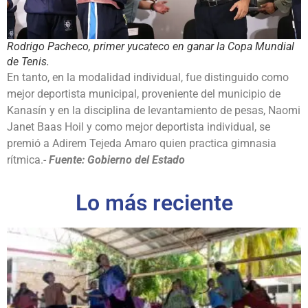
Rodrigo Pacheco, primer yucateco en ganar la Copa Mundial
de Tenis.
En tanto, en la modalidad individual, fue distinguido como
mejor deportista municipal, proveniente del municipio de
Kanasín y en la disciplina de levantamiento de pesas, Naomi
Janet Baas Hoil y como mejor deportista individual, se
premió a Adirem Tejeda Amaro quien practica gimnasia
rítmica.-
Fuente: Gobierno del Estado
Lo más reciente