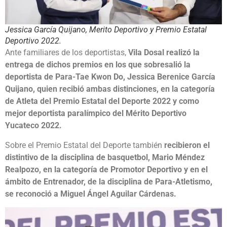
Jessica García Quijano, Merito Deportivo y Premio Estatal
Deportivo 2022.
Ante familiares de los deportistas,
Vila Dosal realizó la
entrega de dichos premios en los que sobresalió la
deportista de Para-Tae Kwon Do, Jessica Berenice García
Quijano, quien recibió ambas distinciones, en la categoría
de Atleta del Premio Estatal del Deporte 2022 y como
mejor deportista paralímpico del Mérito Deportivo
Yucateco 2022.
Sobre el Premio Estatal del Deporte también
recibieron el
distintivo de la disciplina de basquetbol, Mario Méndez
Realpozo, en la categoría de Promotor Deportivo y en el
ámbito de Entrenador, de la disciplina de Para-Atletismo,
se reconoció a Miguel Ángel Aguilar Cárdenas.