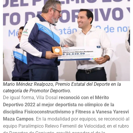
Mario Méndez Realpozo, Premio Estatal del Deporte en la
categoría de Promotor Deportivo.
De igual forma, Vila Dosal
reconoció con el Mérito
Deportivo 2022 al mejor deportista no olímpico de la
disciplina Fisicoconstructivismo y Fitness a Vanesa Yaresvi
Maza Campos
. En la modalidad por equipos, se reconoció al
equipo Paralímpico Relevo Femenil de Velocidad; en el rubro