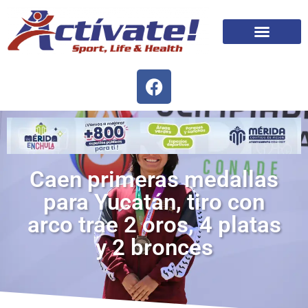
Caen primeras medallas
para Yucatán, tiro con
arco trae 2 oros, 4 platas
y 2 bronces