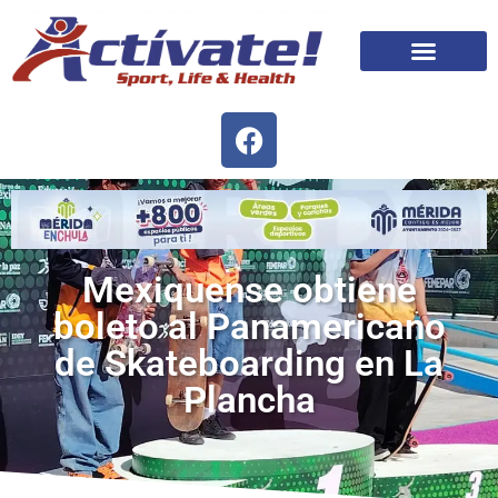
Mexiquense obtiene
boleto al Panamericano
de Skateboarding en La
Plancha