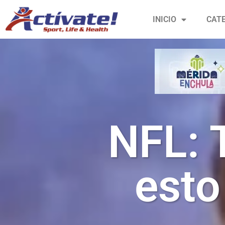
INICIO
CAT
NFL: 
esto