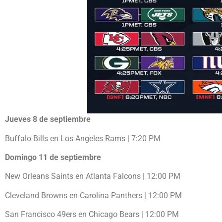
Jueves 8 de septiembre
Buffalo Bills en Los Angeles Rams | 7:20 PM
Domingo 11 de septiembre
New Orleans Saints en Atlanta Falcons | 12:00 PM
Cleveland Browns en Carolina Panthers | 12:00 PM
San Francisco 49ers en Chicago Bears | 12:00 PM