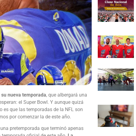
r su nueva temporada
, que albergará una
esperan: el Super Bowl. Y aunque quizá
to es que las temporadas de la NFL son
amos por comenzar la de este año.
 una pretemporada que terminó apenas
 temporada oficial de este año.
La