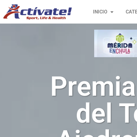
INICIO
CAT
Premia
del 