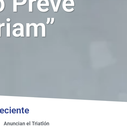
o Preve
riam”
eciente
Anuncian el Triatlón