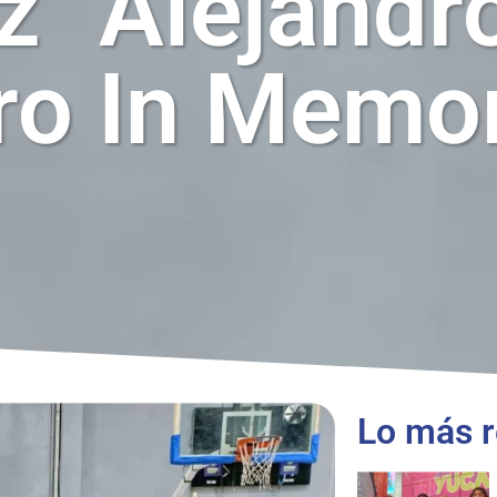
z “Alejandr
ro In Memo
Lo más r