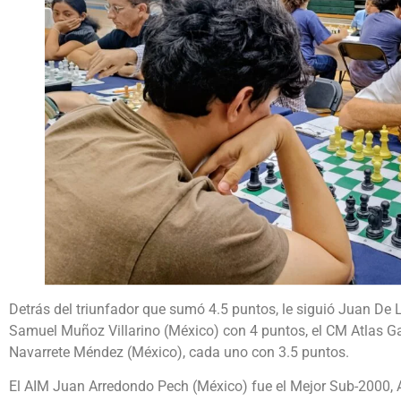
Detrás del triunfador que sumó 4.5 puntos, le siguió Juan De 
Samuel Muñoz Villarino (México) con 4 puntos, el CM Atlas G
Navarrete Méndez (México), cada uno con 3.5 puntos.
El AIM Juan Arredondo Pech (México) fue el Mejor Sub-2000,