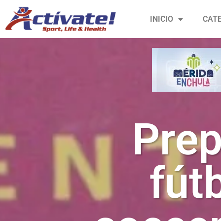
INICIO
CAT
Prep
fút