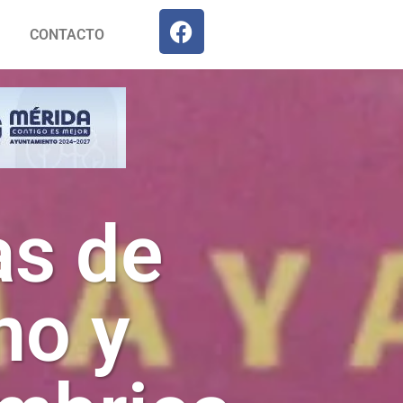
CONTACTO
as de
no y