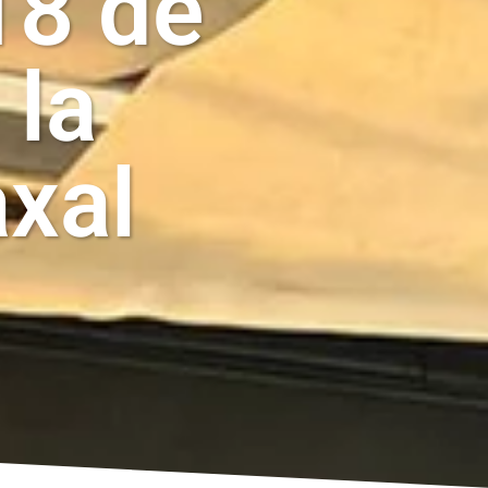
18 de
 la
xal