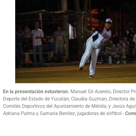
En la presentación estuvieron:
Manuel Gil Acereto, Director P
Deporte del Estado de Yucatán; Claudia Guzmán, Directora de 
Comités Deportivos del Ayuntamiento de Mérida; y Jesús Aguil
Adriana Palma y Samaria Benítez, jugadoras de sóftbol.-
Comu