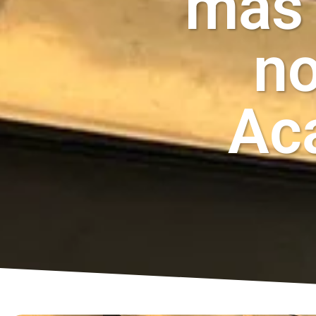
más”
no
Ac