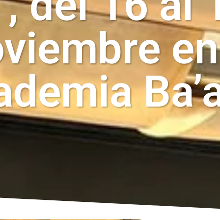
, del 16 al 
viembre en
ademia Ba’a