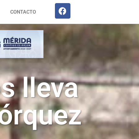
CONTACTO
s lleva
jórquez