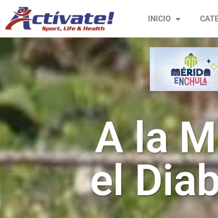
INICIO
CAT
A la M
el Dia