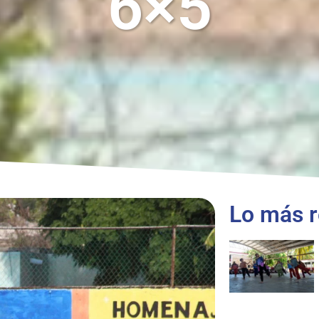
6×5
Lo más r