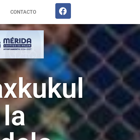
CONTACTO
axkukul
 la