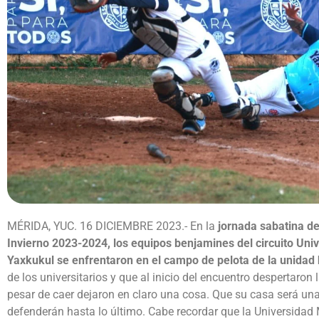
MÉRIDA, YUC. 16 DICIEMBRE 2023.- En la
jornada sabatina de
Invierno 2023-2024, los equipos benjamines del circuito Un
Yaxkukul se enfrentaron en el campo de pelota de la unidad
de los universitarios y que al inicio del encuentro despertaron
pesar de caer dejaron en claro una cosa. Que su casa será una
defenderán hasta lo último. Cabe recordar que la Universidad 