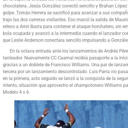
chocolatera. Jesús González conectó sencillo y Brahan López co
golpe. Tomás Herrera se sacrificó para avanzar a sus compañ
trajo las dos carreras visitantes. Eso marcó la salida de Mauri
relevo a Amir Ibarra para contener el ataque horchatero, sin e
bola ocupada y avanzó a la intermedia cuando el lanzador c
que Leslie Anderson conectara sencillo impulsando a González
En la octava entrada ante los lanzamientos de Andrés Pérez
tanteador. Nuevamente CC Caamal recibía pasaporte a la inici
gracias a un doblete de Francisco Williams. Una par de lanza
tercera por un lanzamiento descontrolado. Luis Parra vio pas
en la primera, acto seguido se lanzó a la conquista de la seg
intento, situación que aprovecho el champotonero Williams par
Modelo 4 x 6.