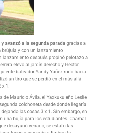
e y avanzó a la segunda parada
gracias a
la brújula y con un lanzamiento
 Un lanzamiento después propinó pelotazo a
rrera elevó al jardín derecho y Héctor
 siguiente bateador Yandy Yañez rodó hacia
izó un tiro que se perdió en el más allá
 x 1.
s de Mauricio Ávila, el Yaxkukuleño Leslie
 segunda colchoneta desde donde llegaría
a dejando las cosas 3 x 1. Sin embargo, en
en una bujía para los estudiantes. Caamal
que desayunó venado, se estafo las
vos, luego alcanzaría a timbrar la