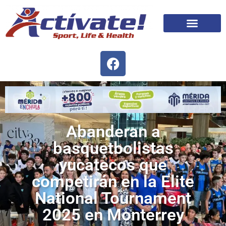
Abanderan a
basquetbolistas
yucatecos que
competirán en la Elite
National Tournament
2025 en Monterrey