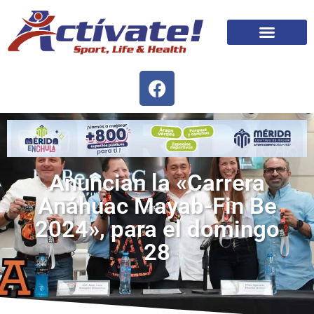
Anuncian la «Carrera
Anáhuac Mayab-Fin Be
2024», para el domingo
28