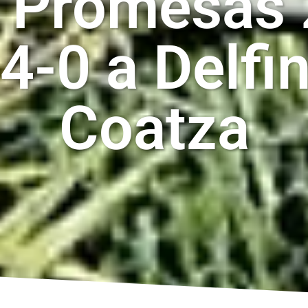
 Promesas 
4-0 a Delfi
Coatza