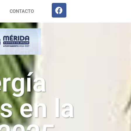
CONTACTO
rgía
s en la