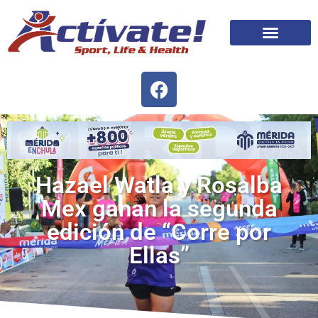
Hazael Watla y Rosalba
Mex ganan la segunda
edición de “Corre por
Ellas”