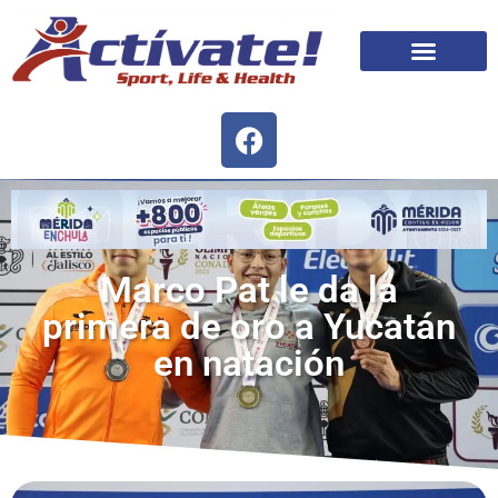
Marco Pat le da la
primera de oro a Yucatán
en natación