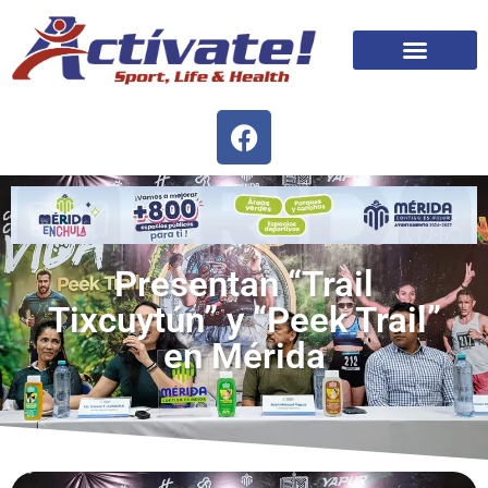
Presentan “Trail
Tixcuytún” y “Peek Trail”
en Mérida