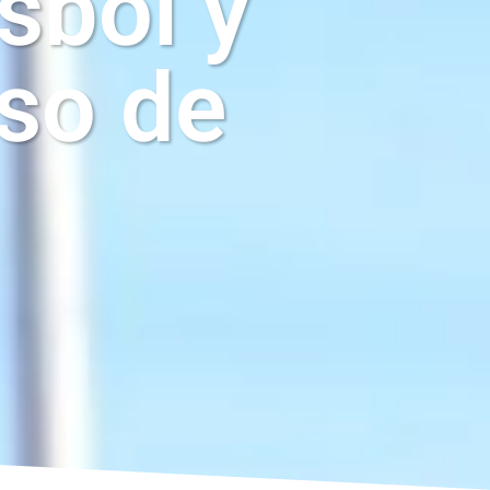
sbol y
eso de