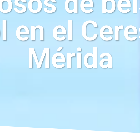
osos de béi
l en el Cer
Mérida