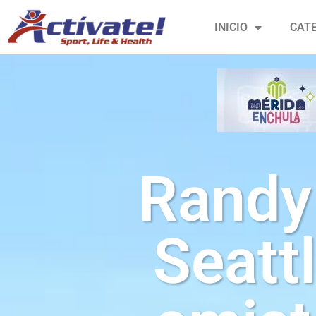
INICIO
CAT
Randy 
Seatt