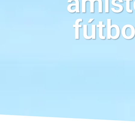
amist
fútbo