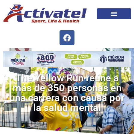
The Yellow Run reúne a
más de 350 personas en
una carrera con causa por
la salud mental