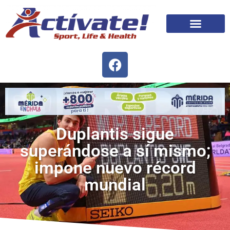
Duplantis sigue
superándose a sí mismo;
impone nuevo récord
mundial