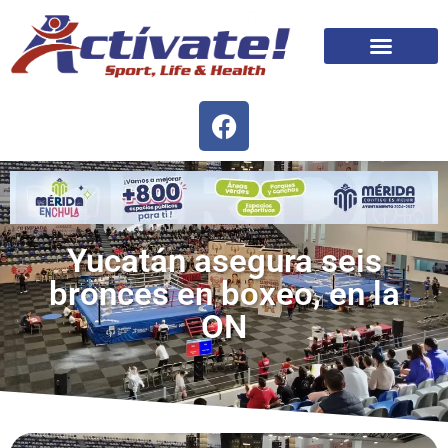
Yucatán asegura seis
bronces en boxeo, en la
ON